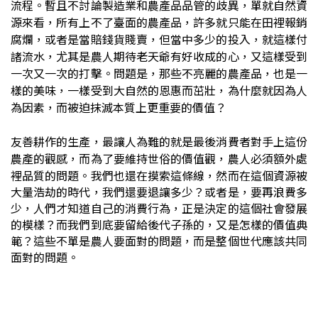
流程。暫且不討論製造業和農產品品管的歧異，單就自然資
源來看，所有上不了臺面的農產品，許多就只能在田裡報銷
腐爛，或者是當賠錢貨賤賣，但當中多少的投入，就這樣付
諸流水，尤其是農人期待老天爺有好收成的心，又這樣受到
一次又一次的打擊。問題是，那些不亮麗的農產品，也是一
樣的美味，一樣受到大自然的恩惠而茁壯，為什麼就因為人
為因素，而被迫抹滅本質上更重要的價值？
友善耕作的生產，最讓人為難的就是最後消費者對手上這份
農產的觀感，而為了要維持世俗的價值觀，農人必須額外處
裡品質的問題。
我們也還在摸索這條線，然而在這個資源被
大量浩劫的時代，我們還要退讓多少？或者是，要再浪費多
少，人們才知道自己的消費行為，正是決定的這個社會發展
的模樣？而我們到底要留給後代子孫的，又是怎樣的價值典
範？這些不單是農人要面對的問題，而是整個世代應該共同
面對的問題。