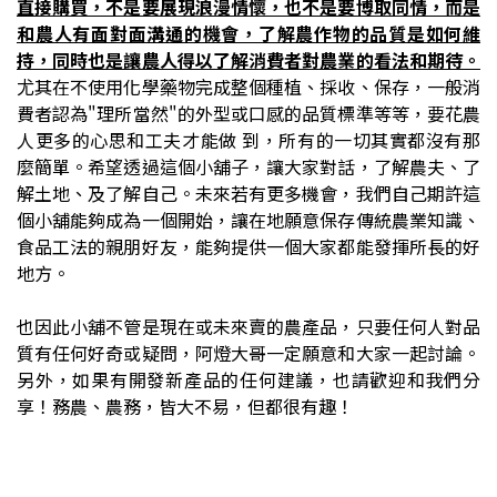
直接購買，不是要展現浪漫情懷，也不是要博取同情，而是
和農人有面對面溝通的機會，了解農作物的品質是如何維
持，同時也是讓農人得以了解消費者對農業的看法和期待。
尤其在不使用化學藥物完成整個種植、採收、保存，一般消
費者認為"理所當然"的外型或口感的品質標準等等，要花農
人更多的心思和工夫才能做 到，所有的一切其實都沒有那
麼簡單。
希望透過這個小舖子，讓大家對話，了解農夫、了
解土地、及了解自己。未來若有更多機會，我們自己期許這
個小舖能夠成為一個開始，讓在地願意保存傳統農業知識、
食品工法的親朋好友，能夠提供一個大家都能發揮所長的好
地方。
也因此小舖不管是現在或未來賣的農產品，只要任何人對品
質有任何好奇或疑問，阿燈大哥一定願意和大家一起討論。
另外，
如果有開發新產品的任何建議，也請歡迎和我們分
享！
務農、農務，皆大不易，但都很有趣！